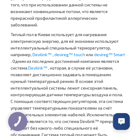
того, что при использовании данной системы не
возникают конвекционные потоки, что является
прекрасной профилактикой аллергических
заболеваний.
Теплый пол в Киеве использует для нагревания
электрическую энергию, для её экономии используют
интеллектуальный специальный терморегулятор,
например,
Devilink™
,
devireg™ touch
или
devireg™ Smart
. Одним из последних достижений компании является
система
Devilink™
, которая, в случае её установки,
позволяет дистанционно задавать в помещениях
нужный температурный режим. В основе этой
интеллектуальной системы лежит сенсорная панель,
контролирующая датчики температуры воздуха и пола.
С помощью соответствующих регуляторов, эта система
управляет температурными показателями за счёт
нагревательных элементов-кабелей. Исключительно
удобным является то, что система Devilink™ прекрасно
работает без какого-либо специального её
обслуживания. Система теплый пол может быть