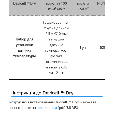
Devicell™ Dry
пластин, 100
палета
143 172 гр
Вт/м² макс.
/ 50 м²
Гофрированная
трубка длиной
2,5 м ∅10 мм,
Набор для
заглушка
установки
датчика
1 уп.
623 грн
датчика
температуры,
температуры
фольга
алюминиевая
липкая 27х15
см - 2 шт.
Інструкція до Devicell ™ Dry
Інструкцію з встановлення Devicell ™ Dry Ви можете
завантажити за
посиланням
(pdf, 3.8 MB)