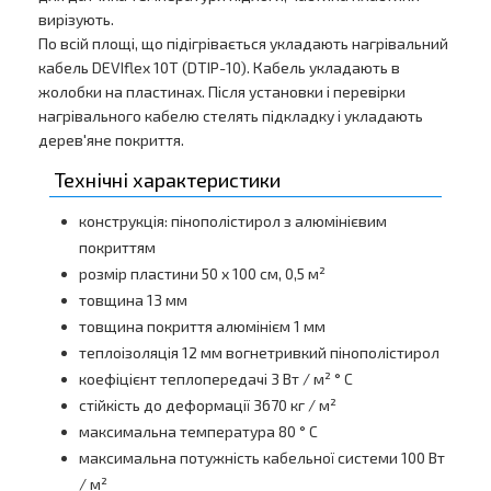
вирізують.
По всій площі, що підігрівається укладають нагрівальний
кабель DEVIflex 10T (DTIP-10). Кабель укладають в
жолобки на пластинах. Після установки і перевірки
нагрівального кабелю стелять підкладку і укладають
дерев'яне покриття.
Технічні характеристики
конструкція: пінополістирол з алюмінієвим
покриттям
розмір пластини 50 x 100 см, 0,5 м²
товщина 13 мм
товщина покриття алюмінієм 1 мм
теплоізоляція 12 мм вогнетривкий пінополістирол
коефіцієнт теплопередачі 3 Вт / м² ° C
стійкість до деформації 3670 кг / м²
максимальна температура 80 ° C
максимальна потужність кабельної системи 100 Вт
/ м²