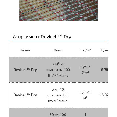
Асортимент Devicell™ Dry
Назва
Опис
шт./м²
Ціна, грн
2 м², 4
1 уп. /
Devicell™ Dry
пластины, 100
6 768 грн
2 м²
Вт/м² макс.
5 м², 10
1 уп. / 5
Devicell™ Dry
пластин, 100
16 320 гр
м²
Вт/м² макс.
50 м², 100
1