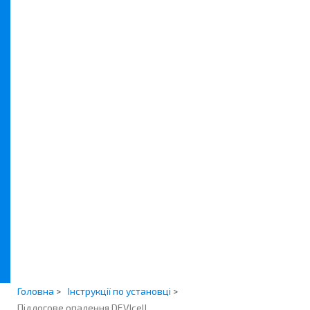
Монтажні елементи DEVI
Ремонтні набори DEVI
Підігрів дзеркал
Продукція Hager
Danfoss Eco Bluetooth
Радіаторні термостати
Реле напруги Zubr
Контакти
Головна
>
Інструкції по установці
>
Підлогове опалення DEVIcell