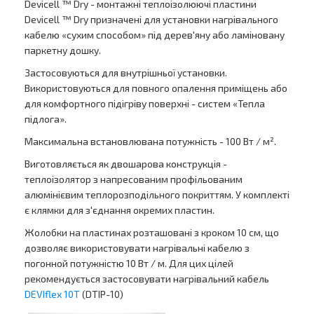
Devicell ™ Dry - монтажні теплоізолюючі пластини
Devicell ™ Dry призначені для установки нагрівального
кабелю «сухим способом» під дерев'яну або ламіновану
паркетну дошку.
Застосовуються для внутрішньої установки.
Використовуються для повного опалення приміщень або
для комфортного підігріву поверхні - систем «Тепла
підлога».
Максимальна встановлювана потужність - 100 Вт / м².
Виготовляється як двошарова конструкція -
теплоізолятор з напресованим профільованим
алюмінієвим теплорозподільного покриттям. У комплекті
є клямки для з'єднання окремих пластин.
Жолобки на пластинах розташовані з кроком 10 см, що
дозволяє використовувати нагрівальні кабелю з
погонной потужністю 10 Вт / м. Для цих цілей
рекомендується застосовувати нагрівальний кабель
DEVIflex 10T
(DTIP-10)