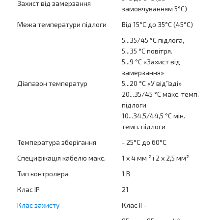
Захист від замерзання
замовчуванням 5°C)
Межа температури підлоги
Від 15°C до 35°C (45°C)
5...35/45 °С підлога,
5...35 °С повітря.
5...9 °С «Захист від
замерзання»
Діапазон температур
5...20 °С «У від’їзді»
20...35/45 °С макс. темп.
підлоги
10...34,5/44,5 °С мін.
темп. підлоги
Температура зберігання
- 25°C до 60°C
Специфікація кабелю макс.
1 x 4 мм
² і 2 x 2,5 мм²
Тип контролера
1 B
Клас IP
21
Клас захисту
Клас II -