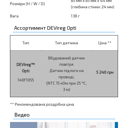
85 мм х 85 мм х 44 мм
Розміри (H / W / D)
(глибина стінки: 24 мм)
Вага
138 г
Ассортимент DEVireg Opti
Тип
Тип датчика
Ціна **
Вбудований датчик
повітря
DEVIreg™
Датчик підлоги на
Opti
5 240 грн
проводі,
140F1055
(NTC 15 кОм при 25 °С,
3 м)
** Рекомендована роздрібна ціна
Видео