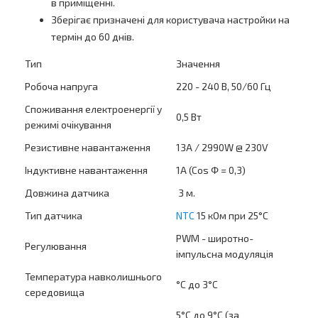
в приміщенні.
Зберігає призначені для користувача настройки на
термін до 60 днів.
Тип
Значення
Робоча напруга
220 - 240 В, 50/60 Гц
Споживання електроенергії у
0,5 Вт
режимі очікування
Резистивне навантаження
13A / 2990W @ 230V
Індуктивне навантаження
1A (Cos Φ = 0,3)
Довжина датчика
3 м.
Тип датчика
NTC
15 кОм при 25°C
PWM - широтно-
Регулювання
імпульсна модуляція
Температура навколишнього
°C до 3°C
середовища
5°C до 9°C (за