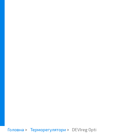
Монтажні елементи DEVI
Ремонтні набори DEVI
Підігрів дзеркал
Продукція Hager
Danfoss Eco Bluetooth
Радіаторні термостати
Реле напруги Zubr
Контакти
Головна
>
Терморегулятори
>
DEVIreg Opti