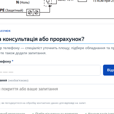
РАХУНОК
а консультація або прорахунок?
 телефону — спеціаліст уточнить площу, підбере обладнання та п
ете також додати запитання.
лефону
*
Від
тання
(необов’язково)
ви погоджуєтеся на обробку контактних даних для відповіді на запит.