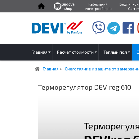
Budova
Кабельний
Водяні ко
shop
електрообігрів
Carre
Главная
Расчёт стоимости
Теплый пол
С
Главная
>
Снеготаяние и защита от замерзан
Терморегулятор DEVIreg 610