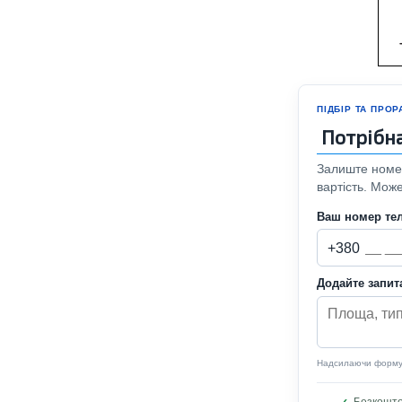
ПІДБІР ТА ПРО
Потрібн
Залиште номер
вартість. Мож
Ваш номер те
+380
Додайте запи
Надсилаючи форму, 