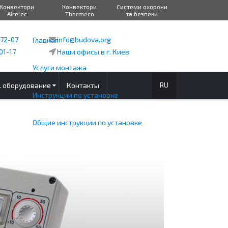
Конвектори
Конвектори
Системи охорони
Airelec
Thermeco
та безпеки
-72-07
info@budova.org
Главная
01-17
Наши офисы в г. Киев
Услуги монтажа
RU
. оборудование
Контакты
Инструкции по установке
Общие инструкции по установке
Установка в бетонном полу
Обогрев в тонких полах
Теплый пол под плитку