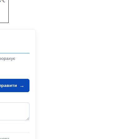
DEVIflex 10T (DTIP-10)
DEVIsafe 20T (DTCE-20)
Veria Flexicable 20
Терморегуляторы для теплого пола
рорахує
DEVIreg Smart Wi - Fi
→
правити
DEVIreg Touch
DEVIreg Opti программируемый
DEVIreg 530 механический
DEVIreg 527 без датчика