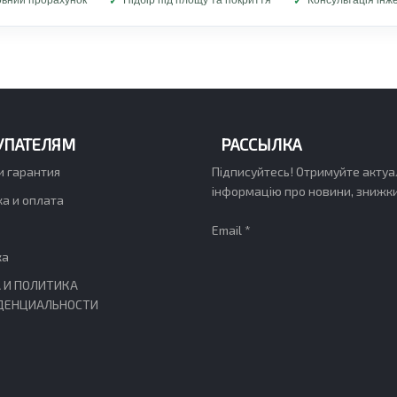
вний прорахунок
Підбір під площу та покриття
Консультація інж
УПАТЕЛЯМ
РАССЫЛКА
и гарантия
Підписуйтесь! Отримуйте актуа
інформацію про новини, знижки,
а и оплата
Email *
ка
 И ПОЛИТИКА
ДЕНЦИАЛЬНОСТИ