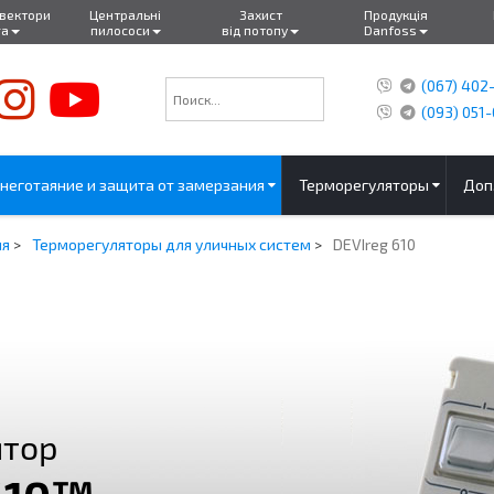
нвектори
Центральні
Захист
Продукція
ra
пилососи
від потопу
Danfoss
(067) 402
(093) 051-
неготаяние и защита от замерзания
Терморегуляторы
Доп
ия
>
Терморегуляторы для уличных систем
>
DEVIreg 610