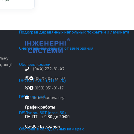
енера
DEVIreg 130 мех. накладной
Подогрев деревянных напольных покрытий и ламината
Снеготаяние и защита от замерзания
льну
Обогрев кровли
 акції.
(044) 222-61-47
(067) 402-72-07
DEVIsafe 20T (DTCE-20)
(093) 051-01-17
DEVI Iceguard
info@budova.org
График работы
DEVIsnow 30T (dtce-30)
ПН-ПТ - з 9:30 до 20:00
СБ-ВС - Выходной
Обогрев в холодильных камерах