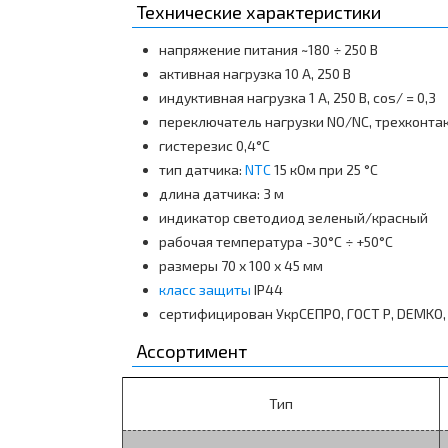
Технические характеристики
напряжение питания ~180 ÷ 250 В
активная нагрузка 10 А, 250 В
индуктивная нагрузка 1 А, 250 В, cos/ = 0,3
переключатель нагрузки NO/NC, трехконта
гистерезис 0,4°С
тип датчика:
NTC
15 кОм при 25 °С
длина датчика: 3 м
индикатор светодиод зеленый/красный
рабочая температура -30°С ÷ +50°C
размеры 70 х 100 х 45 мм
класс защиты
IP44
сертифицирован УкрСЕПРО, ГОСТ Р, DEMKO,
Ассортимент
Тип