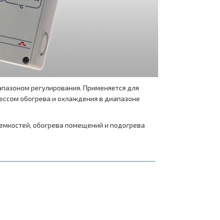
Напольное отопление DEVIcell
Монтаж тёплого пола на OSB
Скачать документы
Статьи
пазоном регулирования. Применяется для
цессом обогрева и охлаждения в диапазоне
Частые вопросы - FAQ
 емкостей, обогрева помещений и подогрева
Каталог DEVI
Прайс DEVI
Руководство
Справочник монтажника