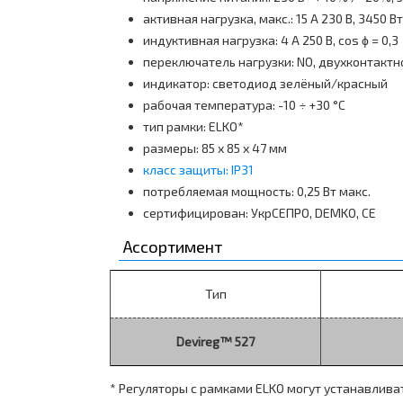
активная нагрузка, макс.: 15 А 230 В, 3450 Вт
индуктивная нагрузка: 4 А 250 В, cos ϕ = 0,3
переключатель нагрузки: NO, двухконтактн
индикатор: светодиод зелёный/красный
рабочая температура: -10 ÷ +30 °C
тип рамки: ELKO*
размеры: 85 х 85 х 47 мм
класс защиты: IP31
потребляемая мощность: 0,25 Вт макс.
сертифицирован: УкрСЕПРО, DEMKO, CE
Ассортимент
Тип
Devireg™ 527
* Регуляторы с рамками ELKO могут устанавлива