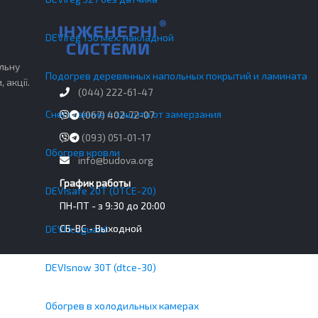
DEVIreg 130 мех. накладной
льну
Подогрев деревянных напольных покрытий и ламината
 акції.
(044) 222-61-47
Снеготаяние и защита от замерзания
(067) 402-72-07
(093) 051-01-17
Обогрев кровли
info@budova.org
График работы
DEVIsafe 20T (DTCE-20)
ПН-ПТ - з 9:30 до 20:00
СБ-ВС - Выходной
DEVI Iceguard
DEVIsnow 30T (dtce-30)
Обогрев в холодильных камерах