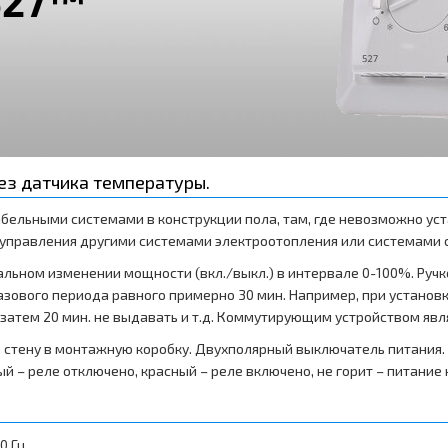
ез датчика температуры.
бельными системами в конструкции пола, там, где невозможно ус
 управления другими системами электроотопления или системами 
льном изменении мощности (вкл./выкл.) в интервале 0-100%. Ручк
ового периода равного примерно 30 мин. Например, при установке 
 затем 20 мин. не выдавать и т.д. Коммутирующим устройством явл
а стену в монтажную коробку. Двухполярный выключатель питания
й – реле отключено, красный – реле включено, не горит – питание 
0 Гц