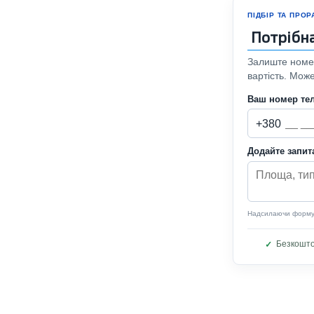
ПІДБІР ТА ПРО
Потрібн
Залиште номер
вартість. Мож
Ваш номер те
+380
Додайте запи
Надсилаючи форму, 
Безкошто