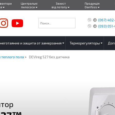
нвектори
Центральні
Захист
Продукція
ra
пилососи
від потопу
Danfoss
(067) 402
(093) 051-
неготаяние и защита от замерзания
Терморегуляторы
Доп
 теплого пола
>
DEVIreg 527 без датчика