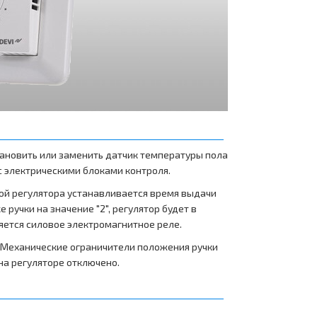
Напольное отопление DEVIcell
Монтаж тёплого пола на OSB
Скачать документы
Статьи
тановить или заменить датчик температуры пола
Частые вопросы - FAQ
с электрическими блоками контроля.
ой регулятора устанавливается время выдачи
Каталог DEVI
ручки на значение "2", регулятор будет в
яется силовое электромагнитное реле.
Прайс DEVI
. Механические ограничители положения ручки
на регуляторе отключено.
Руководство
Справочник монтажника