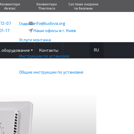
Конвектори
Конвектори
Системи охорони
Airelec
Thermeco
та безпеки
-72-07
info@budova.org
Главная
01-17
Наши офисы в г. Киев
Услуги монтажа
RU
. оборудование
Контакты
Инструкции по установке
Общие инструкции по установке
Установка в бетонном полу
Обогрев в тонких полах
Теплый пол под плитку