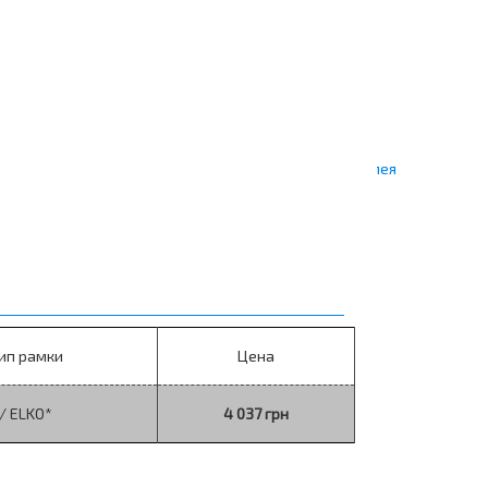
Расчёт стоимости
Теплые полы DEVIflex в стяжку (3-5 см)
Теплые полы DEVImat в слой плиточного клея
Теплый пол VERIA в стяжку (3-5 см)
Теплый пол VERIA в слой плиточного клея
Расчёт стоимости системы с DEVImat 200t
Тип рамки
Цена
Теплый пол
/ ELKO*
4 037 грн
В слой плиточного клея