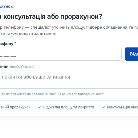
РАХУНОК
а консультація або прорахунок?
 телефону — спеціаліст уточнить площу, підбере обладнання та п
ете також додати запитання.
лефону
*
Від
тання
(необов’язково)
ви погоджуєтеся на обробку контактних даних для відповіді на запит.
вний прорахунок
Підбір під площу та покриття
Консультація інж