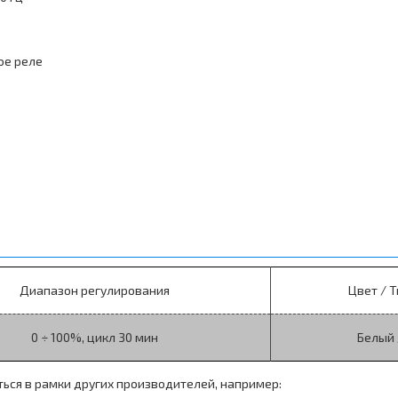
ое реле
Диапазон регулирования
Цвет / 
0 ÷ 100%, цикл 30 мин
Белый 
ться в рамки других производителей, например: