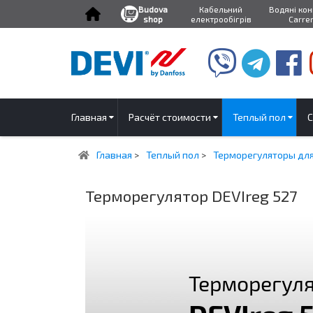
Budova
Кабельний
Водяні ко
shop
електрообігрів
Carre
Главная
Расчёт стоимости
Теплый пол
С
Главная
>
Теплый пол
>
Терморегуляторы для
Терморегулятор DEVIreg 527